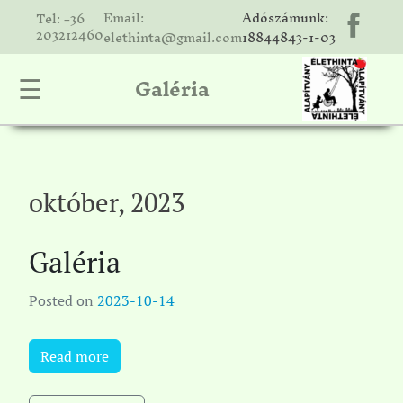
Email:
Adószámunk:
Tel: +36
203212460
elethinta@gmail.com
18844843-1-03
Galéria
☰
hinta
unk
ális
ria
október, 2023
gatóink
Galéria
ámolók
solat
Posted on
2023-10-14
Read more