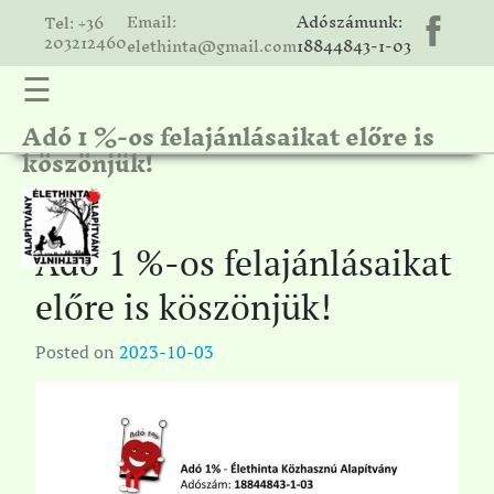
Email:
Adószámunk:
Tel: +36
203212460
elethinta@gmail.com
18844843-1-03
☰
Adó 1 %-os felajánlásaikat előre is
hinta
köszönjük!
unk
ális
ria
Adó 1 %-os felajánlásaikat
gatóink
előre is köszönjük!
ámolók
Posted on
2023-10-03
solat