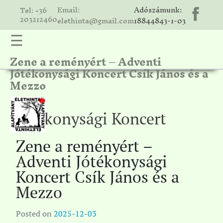
Email:
Adószámunk:
Tel: +36
203212460
elethinta@gmail.com
18844843-1-03
☰
Zene a reményért – Adventi
hinta
Jótékonysági Koncert Csík János és a
unk
Mezzo
ális
ria
Jótékonysági Koncert
gatóink
Zene a reményért –
ámolók
Adventi Jótékonysági
solat
Koncert Csík János és a
Mezzo
Posted on
2025-12-03