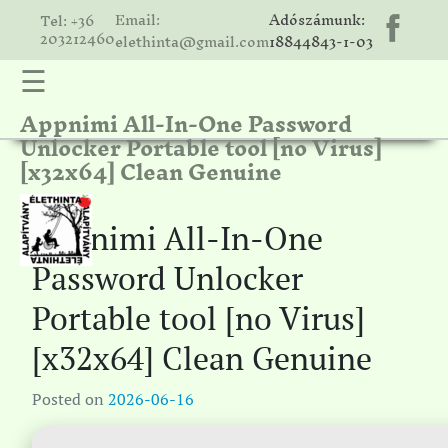
Email:
Adószámunk:
Tel: +36
203212460
elethinta@gmail.com
18844843-1-03
☰
Appnimi All-In-One Password
hinta
Unlocker Portable tool [no Virus]
unk
[x32x64] Clean Genuine
ális
ria
Appnimi All-In-One
gatóink
Password Unlocker
ámolók
Portable tool [no Virus]
solat
[x32x64] Clean Genuine
Posted on
2026-06-16