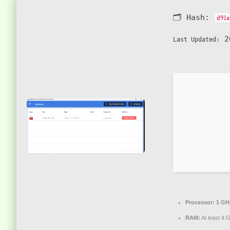
🗂 Hash:
d91a
20
Last Updated:
Processor:
1 GH
RAM:
At least 4 