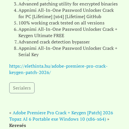
Advanced patching utility for encrypted binaries
Appnimi All-In-One Password Unlocker Crack
for PC [Lifetime] [x64] [Lifetime] GitHub
100% working crack tested on all versions
Appnimi All-In-One Password Unlocker Crack +
Keygen Ultimate FREE
Advanced crack detection bypasser
Appnimi All-In-One Password Unlocker Crack +
Serial Key
https://elethinta.hu/adobe-premiere-pro-crack-
keygen-patch-2026/
Serialers
«
Adobe Premiere Pro Crack + Keygen [Patch] 2026
Topaz AI 6 Portable exe Windows 10 (x86-x64)
»
Keresés