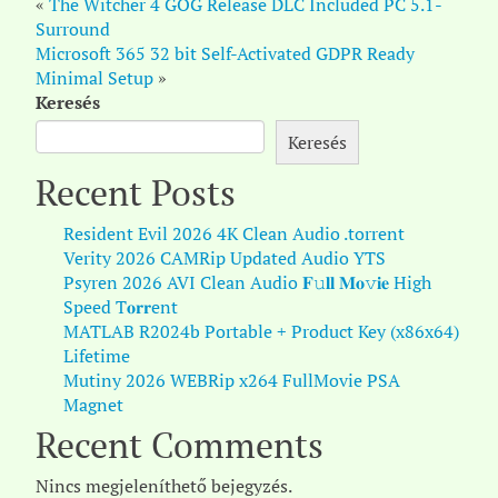
«
The Witcher 4 GOG Release DLC Included PC 5.1-
Surround
Microsoft 365 32 bit Self-Activated GDPR Ready
Minimal Setup
»
Keresés
Keresés
Recent Posts
Resident Evil 2026 4K Clean Audio .torrent
Verity 2026 CAMRip Updated Audio YTS
Psyren 2026 AVI Clean Audio 𝐅𝚞𝐥𝐥 𝐌𝐨𝚟𝐢𝐞 High
Speed T𝐨𝐫𝐫ent
MATLAB R2024b Portable + Product Key (x86x64)
Lifetime
Mutiny 2026 WEBRip x264 FullMovie PSA
Magnet
Recent Comments
Nincs megjeleníthető bejegyzés.