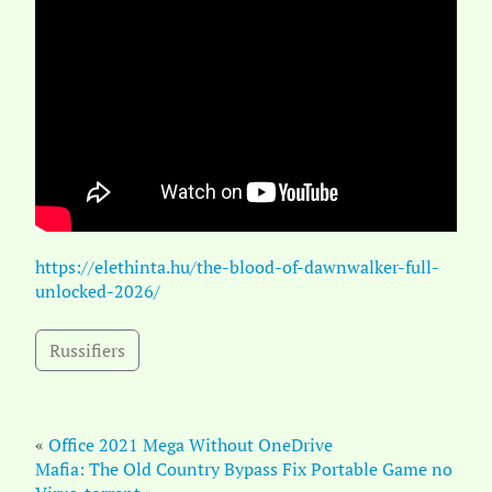
https://elethinta.hu/the-blood-of-dawnwalker-full-
unlocked-2026/
Russifiers
«
Office 2021 Mega Without OneDrive
Mafia: The Old Country Bypass Fix Portable Game no