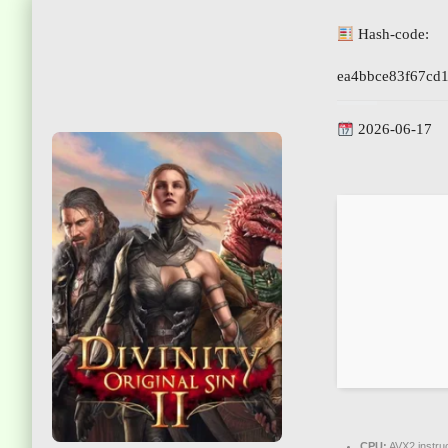
Hash-code:
ea4bbce83f67cd1
2026-06-17
CPU:
AVX2 instru