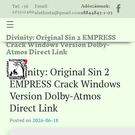
Email:
Adószámunk:
Tel: +36
203212460
elethinta@gmail.com
18844843-1-03
☰
Divinity: Original Sin 2 EMPRESS
hinta
Crack Windows Version Dolby-
unk
Atmos Direct Link
ális
ria
Divinity: Original Sin 2
gatóink
EMPRESS Crack Windows
ámolók
Version Dolby-Atmos
solat
Direct Link
Posted on
2026-06-18