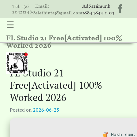
Email:
Adószámunk:
Tel: +36
203212460
elethinta@gmail.com
18844843-1-03
☰
FL Studio 21 Free[Activated] 100%
hinta
Worked 2026
unk
ális
ria
FL Studio 21
gatóink
Free[Activated] 100%
ámolók
Worked 2026
solat
Posted on
2026-06-25
Hash sum: 