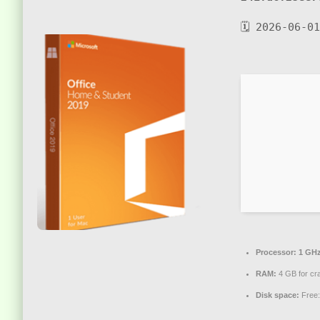
🗓 2026-06-01
Processor:
1 GHz
RAM:
4 GB for cr
Disk space:
Free: