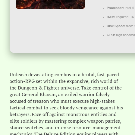
Processor:
Intel i
RAM:
required: 1
Disk Space:
free:
GPU:
high bandwid
Unleash devastating combos in a brutal, fast-paced
action-RPG set within the expansive, rich world of
the Dungeon & Fighter universe. Take control of the
great General Khazan, an exiled warrior falsely
accused of treason who must execute high-stakes
tactical combat to seek bloody vengeance against his
betrayers. Face off against monstrous entities and
elite soldiers by mastering complex weapon parries,
stance switches, and intense resource-management
mechanics. The Deluxe Edition equips players with