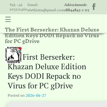
Email:
Adószámunk:
Tel: +36
203212460
elethinta@gmail.com
18844843-1-03
☰
The First Berserker: Khazan Deluxe
hinta
Edition Keys DODI Repack no Virus
unk
for PC gDrive
ális
ria
The First Berserker:
gatóink
Khazan Deluxe Edition
ámolók
Keys DODI Repack no
solat
Virus for PC gDrive
Posted on
2026-06-27