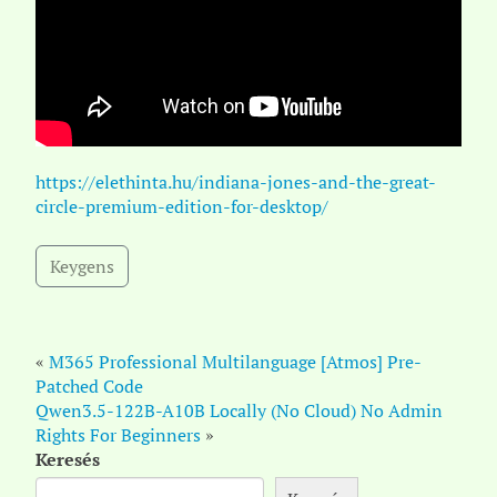
https://elethinta.hu/indiana-jones-and-the-great-
circle-premium-edition-for-desktop/
Keygens
«
M365 Professional Multilanguage [Atmos] Pre-
Patched Code
Qwen3.5-122B-A10B Locally (No Cloud) No Admin
Rights For Beginners
»
Keresés