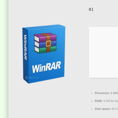
01
Processor:
1 GHz
RAM:
4 GB for k
Disk space:
64 G