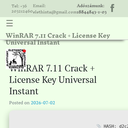
Email:
Adószámunk:
Tel: +36
203212460
elethinta@gmail.com
18844843-1-03
☰
WinRAR 7.11 Crack + License Key
hinta
Universal Instant
unk
ális
ria
WinRAR 7.11 Crack +
gatóink
License Key Universal
ámolók
Instant
solat
Posted on
2026-07-02
HASH: d2c