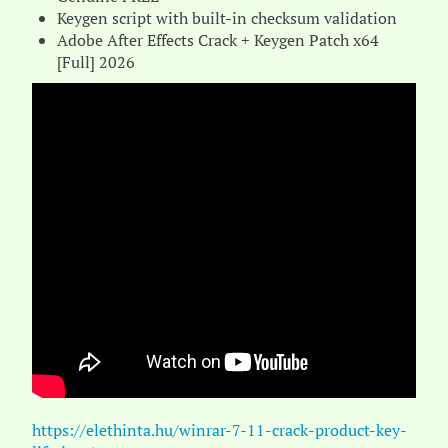
Keygen script with built-in checksum validation
Adobe After Effects Crack + Keygen Patch x64
[Full] 2026
https://elethinta.hu/winrar-7-11-crack-product-key-