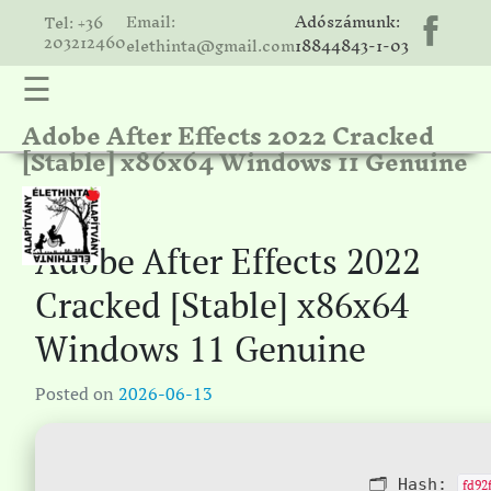
Email:
Adószámunk:
Tel: +36
203212460
elethinta@gmail.com
18844843-1-03
☰
Adobe After Effects 2022 Cracked
hinta
[Stable] x86x64 Windows 11 Genuine
unk
ális
ria
Adobe After Effects 2022
gatóink
Cracked [Stable] x86x64
ámolók
Windows 11 Genuine
solat
Posted on
2026-06-13
🗂 Hash:
fd92