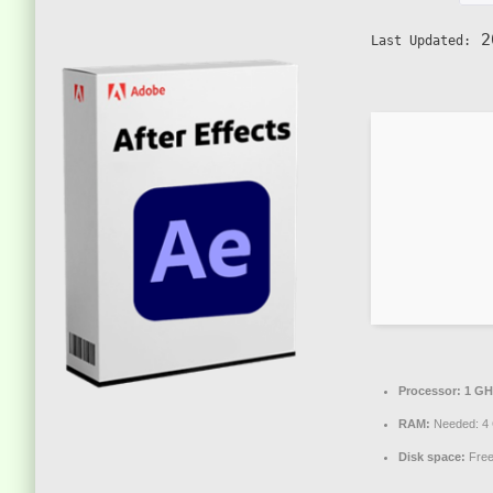
20
Last Updated:
Processor:
1 GH
RAM:
Needed: 4
Disk space:
Free