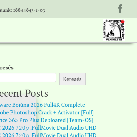
unk: 18844843-1-03
resés
Keresés
ecent Posts
ware Boiúna 2026 Full4K Complete
obe Photoshop Crack + Activator [Full]
fice 365 Pro Plus Debloated [Team-OS]
 2026 7𝟸0𝚙 .FullMov𝗂e Dual Audio UHD
 2026 7𝟸0𝚙 .FullMov𝗂e Dual Audio UHD