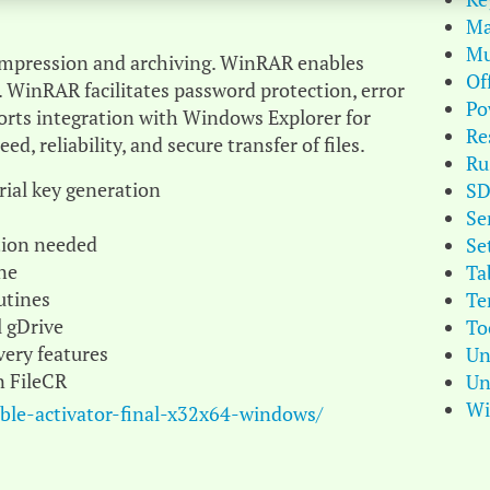
Ma
Mu
compression and archiving. WinRAR enables
Of
. WinRAR facilitates password protection, error
Po
orts integration with Windows Explorer for
Re
, reliability, and secure transfer of files.
Ru
rial key generation
S
Se
tion needed
Se
ne
Ta
utines
Te
 gDrive
To
very features
Un
n FileCR
Un
Wi
ble-activator-final-x32x64-windows/