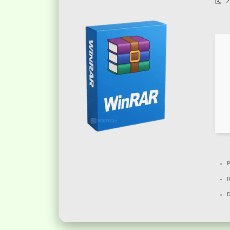
🗓 
P
D