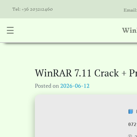
Tel: +36 203212460
Email
WinR
☰
nta
k
is
a
WinRAR 7.11 Crack + Pr
atóink
Posted on
2026-06-12
molók
olat
B
072