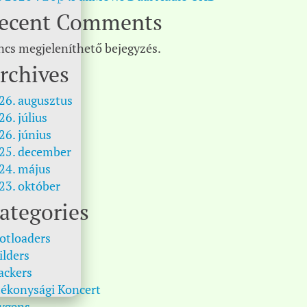
ecent Comments
ncs megjeleníthető bejegyzés.
rchives
26. augusztus
26. július
26. június
25. december
24. május
23. október
ategories
otloaders
ilders
ackers
tékonysági Koncert
ygens