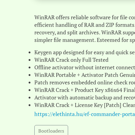
WinRAR offers reliable software for file 
efficient handling of RAR and ZIP formats
recovery, and split archives. WinRAR supp
simpler file management. Esteemed for speed
Keygen app designed for easy and quick se
WinRAR Crack only Full Tested
Offline activator without internet connec
WinRAR Portable + Activator Patch Genui
Patch removes embedded online check ro
WinRAR Crack + Product Key x86x64 Final
Activator with automatic backup and reco
WinRAR Crack + License Key [Patch] Clea
https://elethinta.hu/ef-commander-porta
Bootloaders