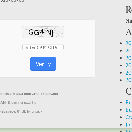
2026-06-06
R
Ni
A
20
20
20
Verify
20
20
20
C
rocessor:
Dual-core CPU for activator
Bo
RAM:
Enough for patching
Bu
isk space:
64 GB for unpack
Cr
Jó
Ke