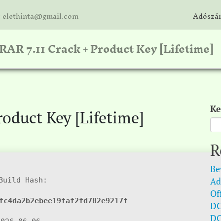
: elethinta@gmail.com
Adószám
AR 7.11 Crack + Product Key [Lifetime]
Ke
oduct Key [Lifetime]
R
Be
Ad
uild Hash:
Of
fc4da2b2ebee19faf2fd782e9217f
DC
DC