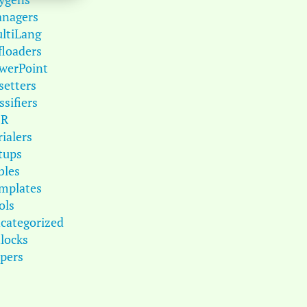
nagers
ltiLang
floaders
werPoint
setters
ssifiers
DR
rialers
tups
bles
mplates
ols
categorized
locks
pers