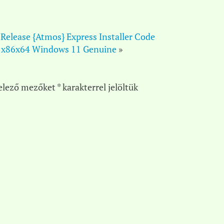
 Release {Atmos} Express Installer Code
e] x86x64 Windows 11 Genuine
»
elező mezőket
*
karakterrel jelöltük