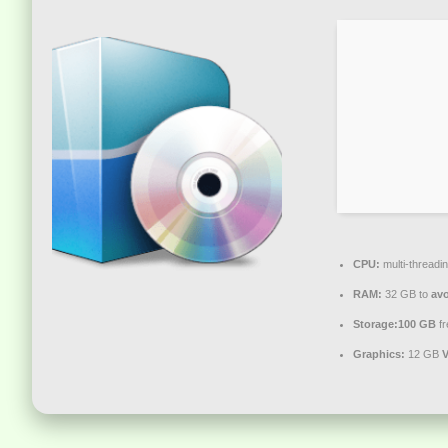
CPU:
multi-threadi
RAM:
32 GB to
avo
Storage:
100 GB
fr
Graphics:
12 GB