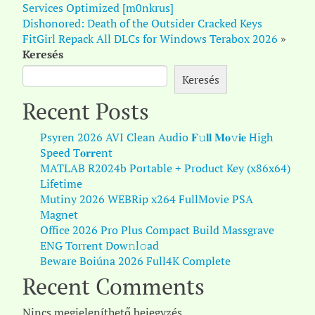
Services Optimized [m0nkrus]
Dishonored: Death of the Outsider Cracked Keys
FitGirl Repack All DLCs for Windows Terabox 2026
»
Keresés
Keresés
Recent Posts
Psyren 2026 AVI Clean Audio 𝐅𝚞𝐥𝐥 𝐌𝐨𝚟𝐢𝐞 High
Speed T𝐨𝐫𝐫ent
MATLAB R2024b Portable + Product Key (x86x64)
Lifetime
Mutiny 2026 WEBRip x264 FullMovie PSA
Magnet
Office 2026 Pro Plus Compact Build Massgrave
ENG Torr𝐞nt Dow𝚗l𝚘аd
Beware Boiúna 2026 Full4K Complete
Recent Comments
Nincs megjeleníthető bejegyzés.