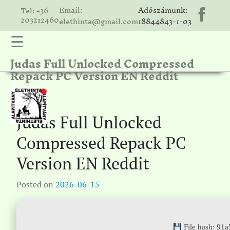
Email:
Adószámunk:
Tel: +36
203212460
elethinta@gmail.com
18844843-1-03
☰
Judas Full Unlocked Compressed
hinta
Repack PC Version EN Reddit
unk
ális
ria
Judas Full Unlocked
gatóink
Compressed Repack PC
ámolók
Version EN Reddit
solat
Posted on
2026-06-15
File hash: 91