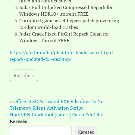
order and conflict solver
Judas Full Unlocked Compressed Repack for
Windows HDR10+ .torrent FREE
Corrupted game asset bypass patch preventing
random world-load crashes
Judas Crack Fixed FitGirl Repack Clean for
Windows Torrent FREE
https://elethinta.hu/phantom-blade-zero-fitgirl-
repack-updated-for-desktop/
Russifiers
«
Office LTSC Activated EXE File directly No
Telemetry Silent Activation Script
NordVPN Crack tool [Latest] Patch FileCR
»
Keresés
Keresés